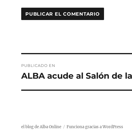
Navegación
PUBLICADO EN
de
ALBA acude al Salón de l
entradas
el blog de Alba Online
Funciona gracias a WordPress