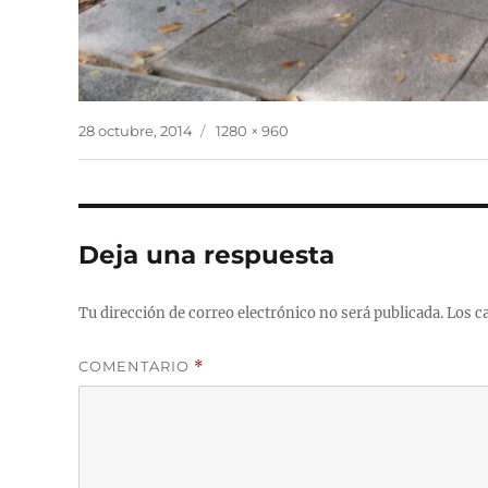
Publicado
Tamaño
28 octubre, 2014
1280 × 960
el
completo
Deja una respuesta
Tu dirección de correo electrónico no será publicada.
Los c
COMENTARIO
*