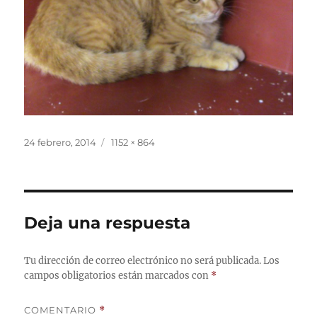
Publicado
Tamaño
24 febrero, 2014
1152 × 864
el
completo
Deja una respuesta
Tu dirección de correo electrónico no será publicada.
Los
campos obligatorios están marcados con
*
COMENTARIO
*