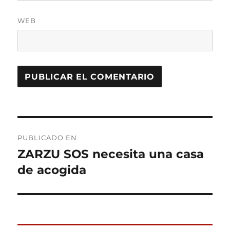
WEB
Navegación
PUBLICADO EN
de
ZARZU SOS necesita una casa
de acogida
entradas