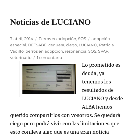
Noticias de LUCIANO
Publicado
Categorías
Etiquetas
7 abril, 2014
Perros en adopción
,
SOS
adopción
el
especial
,
BETSABÉ
,
ceguera
,
ciego
,
LUCIANO
,
Patricia
Vadillo
,
perros en adopción
,
resonancia
,
SOS
,
SPAP
,
en
veterinario
1 comentario
Noticias
Lo prometido es
de
deuda, ya
LUCIANO
tenemos los
resultados de
LUCIANO y desde
ALBA hemos
querido compartirlos con vosotros. Se quedará
ciego pero podrá vivir con las limitaciones que
esto conlleva algo que es una gran noticia