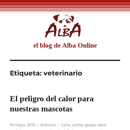
el blog de Alba Online
Etiqueta:
veterinario
El peligro del calor para
nuestras mascotas
Publicado
Categorías
Etiquetas
19 mayo, 2015
Noticias
calor
,
coche
,
golpe calor
,