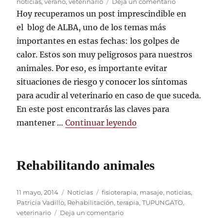
el
en
noticias
,
verano
,
veterinario
Deja un comentario
El
Hoy recuperamos un post imprescindible en
peligro
el blog de ALBA, uno de los temas más
del
importantes en estas fechas: los golpes de
calor
para
calor. Estos son muy peligrosos para nuestros
nuestras
animales. Por eso, es importante evitar
mascotas
situaciones de riesgo y conocer los síntomas
para acudir al veterinario en caso de que suceda.
En este post encontrarás las claves para
«El peligro del calor
mantener …
Continuar leyendo
Rehabilitando animales
Publicado
Categorías
Etiquetas
11 mayo, 2014
Noticias
fisioterapia
,
masaje
,
noticias
,
el
Patricia Vadillo
,
Rehabilitación
,
terapia
,
TUPUNGATO
,
en
veterinario
Deja un comentario