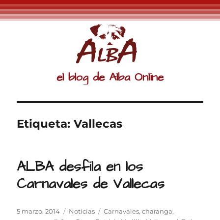
el blog de Alba Online
Etiqueta:
Vallecas
ALBA desfila en los
Carnavales de Vallecas
Publicado
Categorías
Etiquetas
5 marzo, 2014
Noticias
Carnavales
,
charanga
,