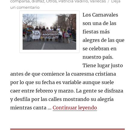
el
comparsa
,
disfraz
,
Otros
,
Patricia Vadillo
,
Vallecas
Deja
en
un comentario
ALBA
Los Carnavales
desfila
son una de las
en
fiestas más
los
Carnavales
alegres de las que
de
se celebran en
Vallecas
nuestro país.
Tiene lugar justo
antes de que comience la cuaresma cristiana
por lo que su fecha es variable aunque suele
caer entre febrero y marzo. La gente se disfraza
y desfila por las calles mostrando su alegría
«ALBA desfila e
mientras canta …
Continuar leyendo