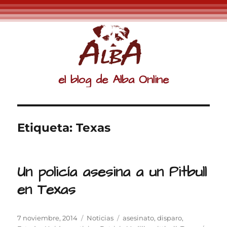
el blog de Alba Online
Etiqueta:
Texas
Un policía asesina a un Pitbull
en Texas
Publicado
Categorías
Etiquetas
7 noviembre, 2014
Noticias
asesinato
,
disparo
,