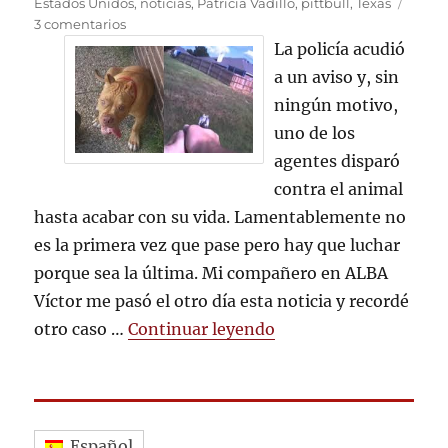
el
Estados Unidos
,
noticias
,
Patricia Vadillo
,
pittbull
,
Texas
en
3 comentarios
Un
La policía acudió
policía
a un aviso y, sin
asesina
ningún motivo,
a
un
uno de los
Pitbull
agentes disparó
en
contra el animal
Texas
hasta acabar con su vida. Lamentablemente no
es la primera vez que pase pero hay que luchar
porque sea la última. Mi compañero en ALBA
Víctor me pasó el otro día esta noticia y recordé
«Un policía asesina a
otro caso …
Continuar leyendo
Español