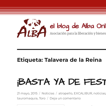
el blog de Alba Onl
Asociación para la liberación y biene
Etiqueta:
Talavera de la Reina
¡BASTA YA DE FES
Publicado
Categorías
Etiquetas
21 mayo, 2015
Noticias
atropello
,
EXCALIBUR
,
noticias
el
en
tauromaquia
,
Toro
Deja un comentario
¡BASTA