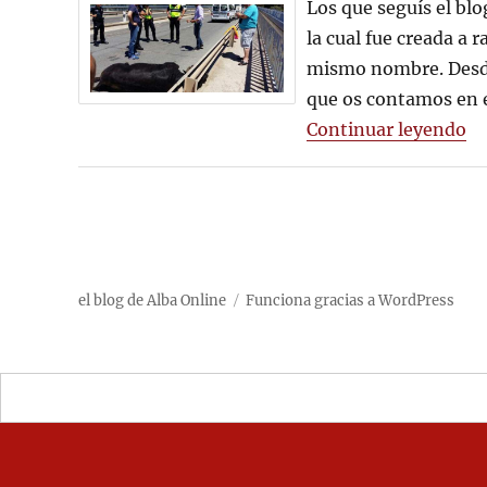
Los que seguís el bl
YA
DE
la cual fue creada a 
FESTEJOS
mismo nombre. Desde
TAURINOS!
que os contamos en 
«¡
Continuar leyendo
el blog de Alba Online
Funciona gracias a WordPress