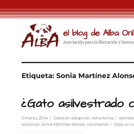
el blog de Alba Onl
Asociación para la liberación y biene
Etiqueta:
Sonia Martínez Alons
¿Gato asilvestrado o
Publicado
Categorías
Etiquet
3 marzo, 2014
Gatos en adopción
,
Voluntarios
asilves
el
socializar
,
Sonia Martínez Alonso
,
voluntarios
Deja un c