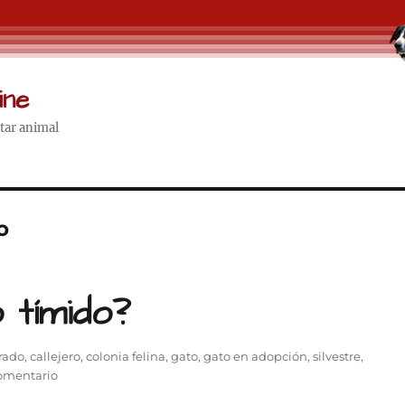
ine
star animal
o
 tímido?
as
trado
,
callejero
,
colonia felina
,
gato
,
gato en adopción
,
silvestre
,
en
omentario
¿Gato