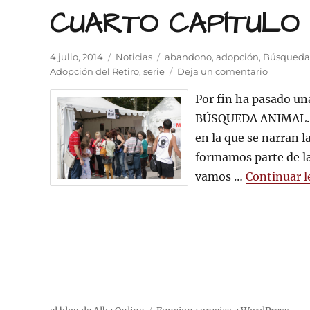
CUARTO CAPÍTULO
Publicado
Categorías
Etiquetas
4 julio, 2014
Noticias
abandono
,
adopción
,
Búsqueda
el
en
Adopción del Retiro
,
serie
Deja un comentario
CUARTO
Por fin ha pasado un
CAPÍTUL
DE
BÚSQUEDA ANIMAL. Se
BÚSQUE
en la que se narran l
ANIMAL
formamos parte de l
vamos …
Continuar 