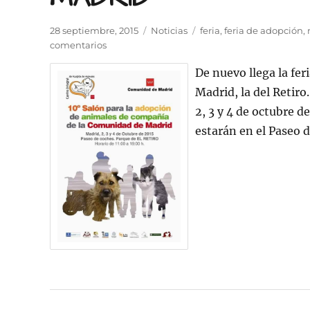
Publicado
Categorías
Etiquetas
28 septiembre, 2015
Noticias
feria
,
feria de adopción
,
el
en
comentarios
10º
De nuevo llega la fe
SALÓN
DE
Madrid, la del Retiro
LA
2, 3 y 4 de octubre d
ADOPCIÓN
estarán en el Paseo 
DE
ANIMALES
DE
COMPAÑÍA
DE
LA
COMUNIDAD
DE
MADRID