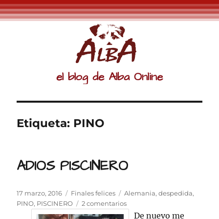
el blog de Alba Online
Etiqueta:
PINO
ADIOS PISCINERO
Publicado
Categorías
Etiquetas
17 marzo, 2016
Finales felices
Alemania
,
despedida
,
el
en
PINO
,
PISCINERO
2 comentarios
ADIOS
De nuevo me