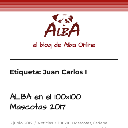
el blog de Alba Online
Etiqueta:
Juan Carlos I
ALBA en el 100×100
Mascotas 2017
Publicado
Categorías
Etiquetas
6 junio, 2017
Noticias
100x100 Mascotas
,
Cadena