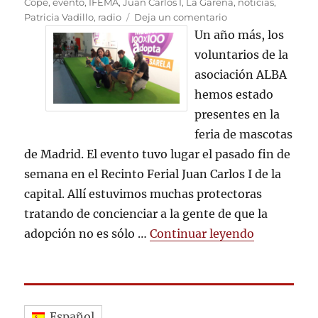
el
Cope
,
evento
,
IFEMA
,
Juan Carlos I
,
La Garena
,
noticias
,
en
Patricia Vadillo
,
radio
Deja un comentario
ALBA
Un año más, los
en
voluntarios de la
el
asociación ALBA
100×100
Mascotas
hemos estado
2017
presentes en la
feria de mascotas
de Madrid. El evento tuvo lugar el pasado fin de
semana en el Recinto Ferial Juan Carlos I de la
capital. Allí estuvimos muchas protectoras
tratando de concienciar a la gente de que la
«ALBA en e
adopción no es sólo …
Continuar leyendo
Español