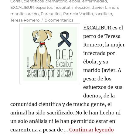
el
Corral
,
científicos
,
crematorio
,
ébola
,
enfermedad
,
EXCALIBUR
,
expertos
,
hospital
,
infección
,
Javier Limón
,
manifestación
,
Parcuellos
,
Patricia Vadillo
,
sacrificio
,
en
Teresa Romero
9 comentarios
La
EXCALIBUR es el
Comunidad
perro de Teresa
de
Romero, la mujer
Madrid
asesina
infectada por
a
ébola, y su
EXCALIBUR
marido Javier. A
pesar de los
esfuerzos de sus
dueños, de la
comunidad científica y de mucha gente, el
animal ha sido sacrificado. No le han hecho ni
un solo análisis ni le han permitido estar en
«La Comu
cuarentena a pesar de …
Continuar leyendo