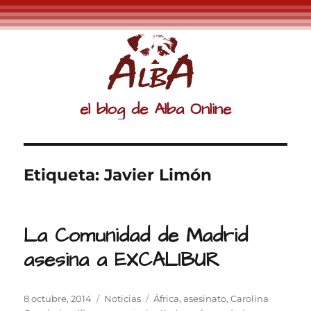
el blog de Alba Online
Etiqueta:
Javier Limón
La Comunidad de Madrid
asesina a EXCALIBUR
Publicado
Categorías
Etiquetas
8 octubre, 2014
Noticias
África
,
asesinato
,
Carolina