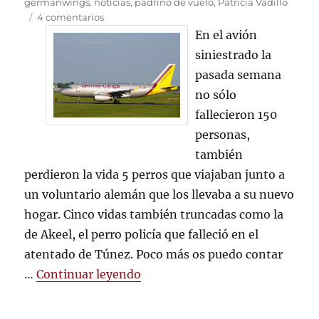
el
germanwings
,
noticias
,
padrino de vuelo
,
Patricia Vadillo
en
4 comentarios
Ellos
En el avión
también
siniestrado la
murieron
pasada semana
en
el
no sólo
fatídico
fallecieron 150
avión
personas,
y
en
también
Túnez
perdieron la vida 5 perros que viajaban junto a
un voluntario alemán que los llevaba a su nuevo
hogar. Cinco vidas también truncadas como la
de Akeel, el perro policía que falleció en el
atentado de Túnez. Poco más os puedo contar
«Ellos también murieron en el 
…
Continuar leyendo