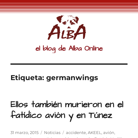
el blog de Alba Online
Etiqueta:
germanwings
Ellos también murieron en el
fatídico avión y en Túnez
Publicado
Categorías
Etiquetas
31 marzo, 2015
Noticias
accidente
,
AKEEL
,
avión
,