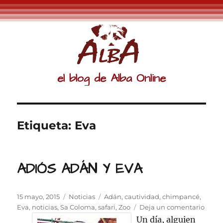
el blog de Alba Online
Etiqueta:
Eva
ADIÓS ADÁN Y EVA
Publicado
Categorías
Etiquetas
15 mayo, 2015
Noticias
Adán
,
cautividad
,
chimpancé
,
el
en
Eva
,
noticias
,
Sa Coloma
,
safari
,
Zoo
Deja un comentario
ADIÓ
Un día, alguien