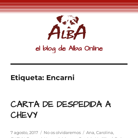
el blog de Alba Online
Etiqueta:
Encarni
CARTA DE DESPEDIDA A
CHEVY
Publicado
Categorías
Etiquetas
7 agosto, 2017
No os olvidaremos
Ana
,
Carolina
,