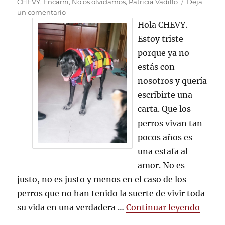
el
CHEVY
,
Encarni
,
No os olvidamos
,
Patricia Vadillo
Deja
en
un comentario
CARTA
Hola CHEVY.
DE
Estoy triste
DESPEDIDA
porque ya no
A
CHEVY
estás con
nosotros y quería
escribirte una
carta. Que los
perros vivan tan
pocos años es
una estafa al
amor. No es
justo, no es justo y menos en el caso de los
perros que no han tenido la suerte de vivir toda
«CART
su vida en una verdadera …
Continuar leyendo