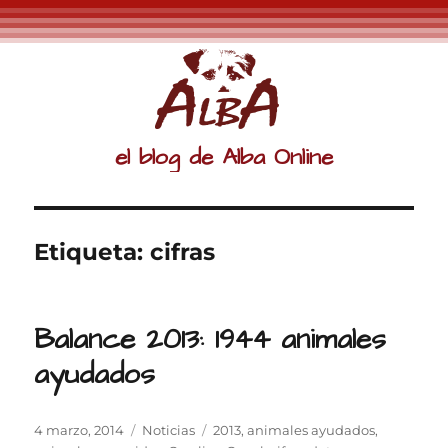
el blog de Alba Online
Etiqueta:
cifras
Balance 2013: 1944 animales
ayudados
Publicado
Categorías
Etiquetas
4 marzo, 2014
Noticias
2013
,
animales ayudados
,