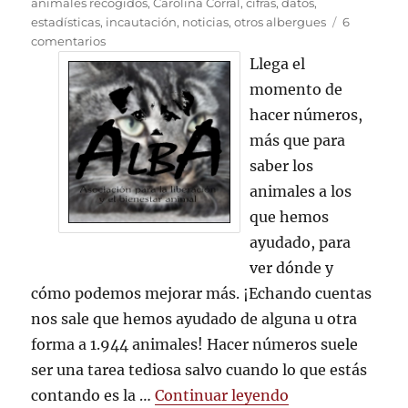
el
animales recogidos
,
Carolina Corral
,
cifras
,
datos
,
estadísticas
,
incautación
,
noticias
,
otros albergues
6
en
comentarios
Balance
Llega el
2013:
momento de
1944
hacer números,
animales
ayudados
más que para
saber los
animales a los
que hemos
ayudado, para
ver dónde y
cómo podemos mejorar más. ¡Echando cuentas
nos sale que hemos ayudado de alguna u otra
forma a 1.944 animales! Hacer números suele
ser una tarea tediosa salvo cuando lo que estás
«Balance 2013: 
contando es la …
Continuar leyendo