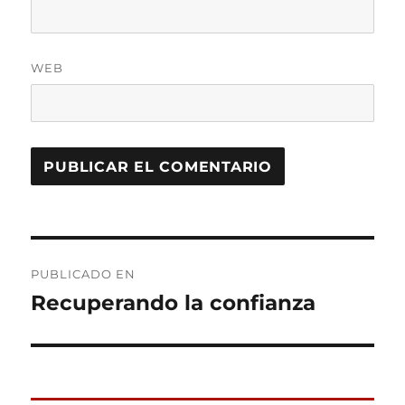
WEB
Navegación
PUBLICADO EN
de
Recuperando la confianza
entradas