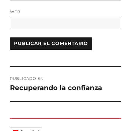
WEB
Navegación
PUBLICADO EN
de
Recuperando la confianza
entradas