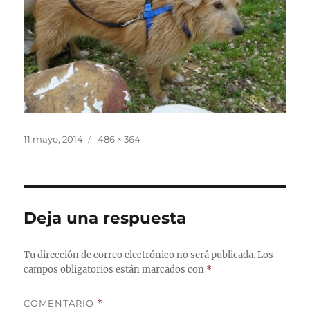
Publicado
Tamaño
11 mayo, 2014
486 × 364
el
completo
Deja una respuesta
Tu dirección de correo electrónico no será publicada.
Los
campos obligatorios están marcados con
*
COMENTARIO
*