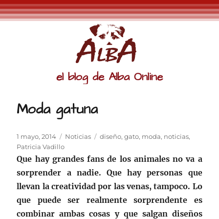
el blog de Alba Online
Moda gatuna
Publicado
Categorías
Etiquetas
1 mayo, 2014
Noticias
diseño
,
gato
,
moda
,
noticias
,
el
Patricia Vadillo
Que hay grandes fans de los animales no va a
sorprender a nadie. Que hay personas que
llevan la creatividad por las venas, tampoco. Lo
que puede ser realmente sorprendente es
combinar ambas cosas y que salgan diseños