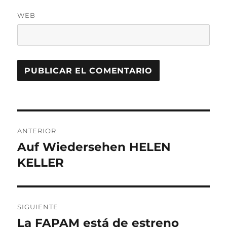
WEB
Navegación
ANTERIOR
de
Auf Wiedersehen HELEN
Entrada
anterior:
KELLER
entradas
SIGUIENTE
La FAPAM está de estreno
Entrada