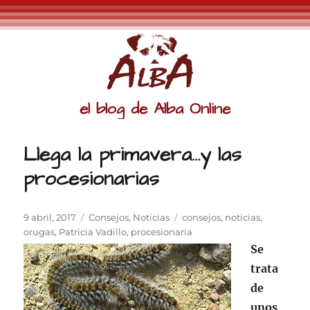
el blog de Alba Online
Llega la primavera…y las
procesionarias
Publicado
Categorías
Etiquetas
9 abril, 2017
Consejos
,
Noticias
consejos
,
noticias
,
el
orugas
,
Patricia Vadillo
,
procesionaria
Se
trata
de
unos