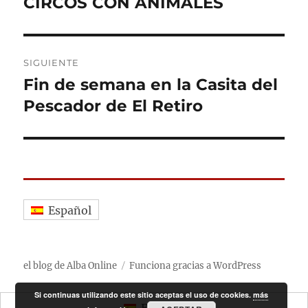
CIRCOS CON ANIMALES
SIGUIENTE
Fin de semana en la Casita del
Entrada
siguiente:
Pescador de El Retiro
Español
el blog de Alba Online
Funciona gracias a WordPress
Si continuas utilizando este sitio aceptas el uso de cookies.
más