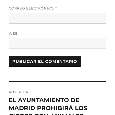
CORREO ELECTRÓNICO
*
WEB
Navegación
ANTERIOR
de
EL AYUNTAMIENTO DE
Entrada
anterior:
MADRID PROHIBIRÁ LOS
entradas