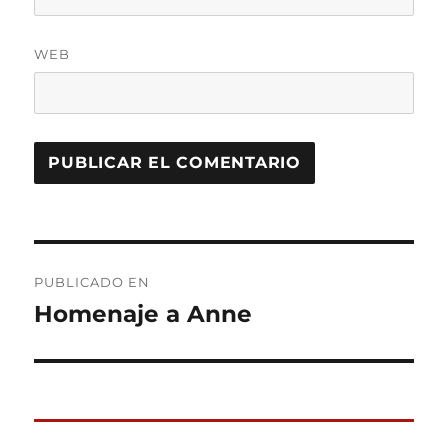
WEB
Navegación
PUBLICADO EN
de
Homenaje a Anne
entradas