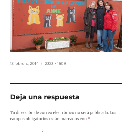
Publicado
Tamaño
13 febrero, 2014
2323 × 1609
el
completo
Deja una respuesta
Tu dirección de correo electrónico no será publicada.
Los
campos obligatorios están marcados con
*