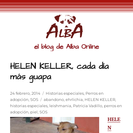
el blog de Alba Online
HELEN KELLER, cada día
más guapa
Publicado
Categorías
24 febrero, 2014
Historias especiales
,
Perros en
el
Etiquetas
adopción
,
SOS
abandono
,
ehrlichia
,
HELEN KELLER
,
historias especiales
,
leishmania
,
Patricia Vadillo
,
perros en
adopción
,
piel
,
SOS
HELE
N