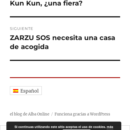
de
Kun Kun, ¿una fiera?
Entrada
anterior:
entradas
SIGUIENTE
ZARZU SOS necesita una casa
Entrada
siguiente:
de acogida
Español
el blog de Alba Online
Funciona gracias a WordPress
Si continuas utilizando este sitio aceptas el uso de cookies.
más