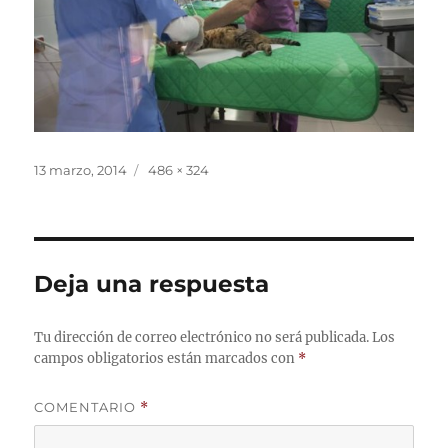
Publicado
Tamaño
13 marzo, 2014
486 × 324
el
completo
Deja una respuesta
Tu dirección de correo electrónico no será publicada.
Los
campos obligatorios están marcados con
*
COMENTARIO
*