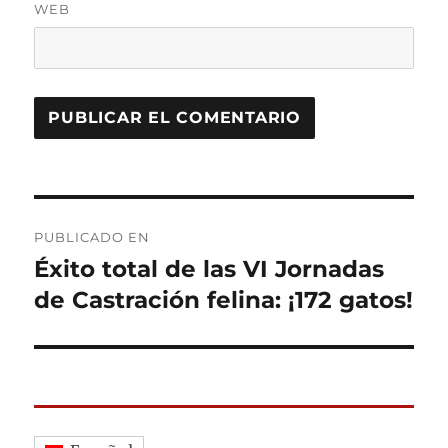
WEB
Navegación
PUBLICADO EN
de
Éxito total de las VI Jornadas
de Castración felina: ¡172 gatos!
entradas