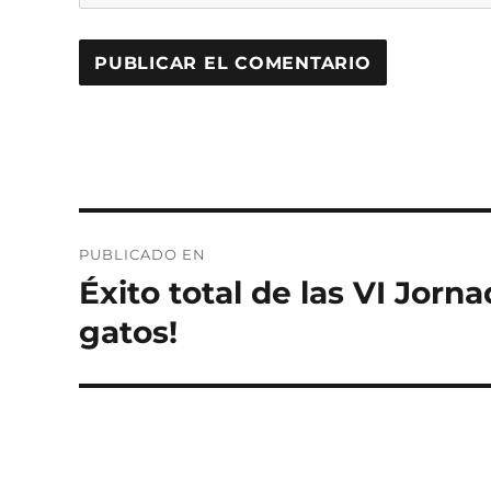
Navegación
PUBLICADO EN
de
Éxito total de las VI Jorna
entradas
gatos!