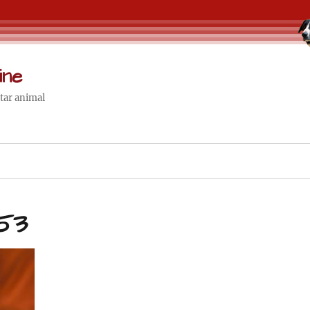
ine
star animal
53