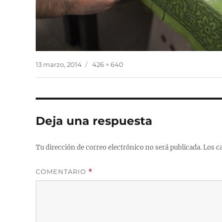
Publicado
Tamaño
13 marzo, 2014
426 × 640
el
completo
Deja una respuesta
Tu dirección de correo electrónico no será publicada.
Los c
COMENTARIO
*