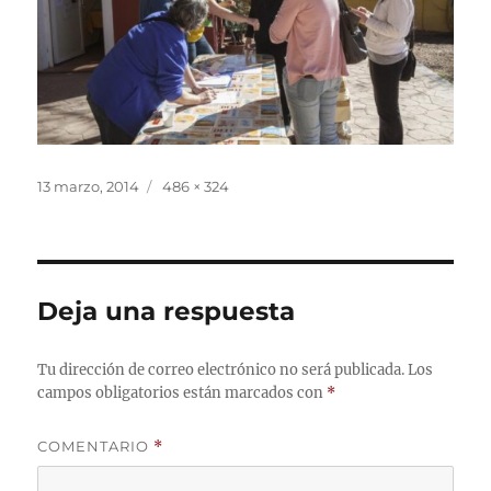
Publicado
Tamaño
13 marzo, 2014
486 × 324
el
completo
Deja una respuesta
Tu dirección de correo electrónico no será publicada.
Los
campos obligatorios están marcados con
*
COMENTARIO
*