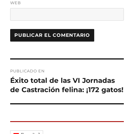
WEB
Navegación
PUBLICADO EN
de
Éxito total de las VI Jornadas
de Castración felina: ¡172 gatos!
entradas