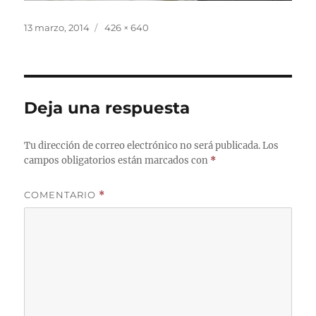
Publicado
Tamaño
13 marzo, 2014
426 × 640
el
completo
Deja una respuesta
Tu dirección de correo electrónico no será publicada.
Los
campos obligatorios están marcados con
*
COMENTARIO
*