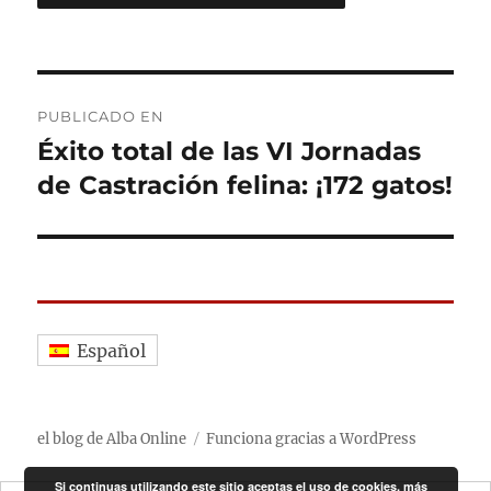
Navegación
PUBLICADO EN
de
Éxito total de las VI Jornadas
de Castración felina: ¡172 gatos!
entradas
Español
el blog de Alba Online
Funciona gracias a WordPress
Si continuas utilizando este sitio aceptas el uso de cookies.
más