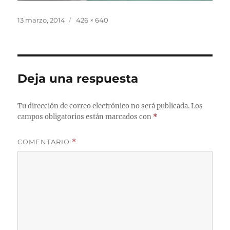
Publicado
Tamaño
13 marzo, 2014
426 × 640
el
completo
Deja una respuesta
Tu dirección de correo electrónico no será publicada.
Los
campos obligatorios están marcados con
*
COMENTARIO
*