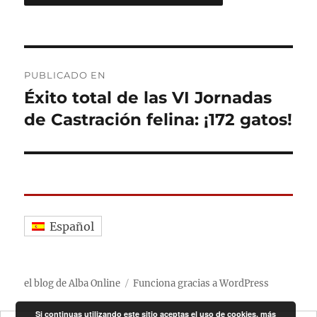
Navegación
PUBLICADO EN
de
Éxito total de las VI Jornadas
de Castración felina: ¡172 gatos!
entradas
Español
el blog de Alba Online
Funciona gracias a WordPress
Si continuas utilizando este sitio aceptas el uso de cookies.
más