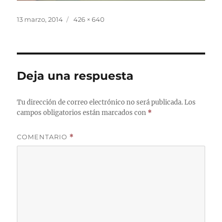
Publicado
Tamaño
13 marzo, 2014
426 × 640
el
completo
Deja una respuesta
Tu dirección de correo electrónico no será publicada.
Los
campos obligatorios están marcados con
*
COMENTARIO
*