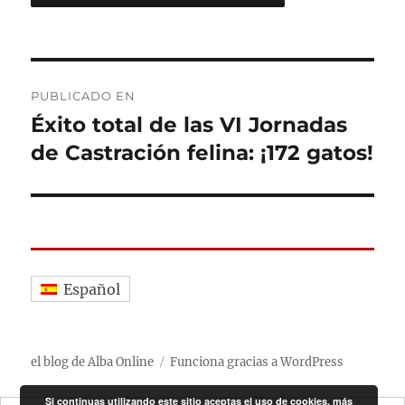
Navegación
PUBLICADO EN
de
Éxito total de las VI Jornadas
de Castración felina: ¡172 gatos!
entradas
Español
el blog de Alba Online
Funciona gracias a WordPress
Si continuas utilizando este sitio aceptas el uso de cookies.
más