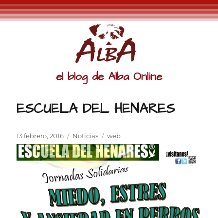
el blog de Alba Online
ESCUELA DEL HENARES
Publicado
Categorías
Etiquetas
13 febrero, 2016
Noticias
web
el