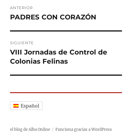
Navegación
ANTERIOR
de
PADRES CON CORAZÓN
Entrada
anterior:
entradas
SIGUIENTE
VIII Jornadas de Control de
Entrada
siguiente:
Colonias Felinas
Español
el blog de Alba Online
Funciona gracias a WordPress