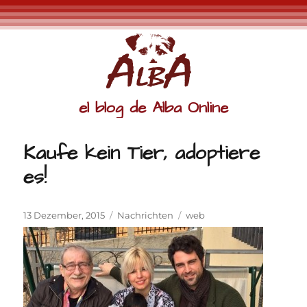
el blog de Alba Online
Kaufe kein Tier, adoptiere
es!
Veröffentlicht
Kategorien
Schlagwörter
13 Dezember, 2015
Nachrichten
web
am