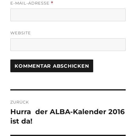
E-MAIL-ADRESSE
*
WEBSITE
Beitragsnavigation
ZURÜCK
Hurra  der ALBA-Kalender 2016
Vorheriger
Beitrag:
ist da!