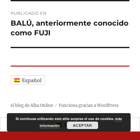
Navegación
PUBLICADO EN
de
BALÚ, anteriormente conocido
como FUJI
entradas
Español
el blog de Alba Online
Funciona gracias a WordPress
Si continuas utilizando este sitio aceptas el uso de cookies.
más
Español
ACEPTAR
información