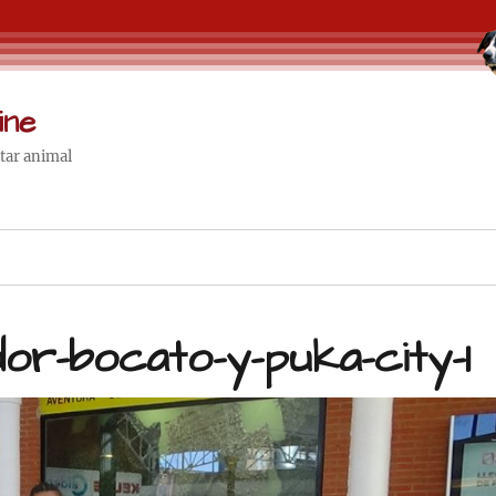
ine
star animal
or-bocato-y-puka-city-1