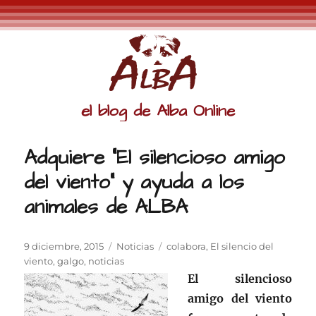
el blog de Alba Online
Adquiere “El silencioso amigo
del viento” y ayuda a los
animales de ALBA
Publicado
Categorías
Etiquetas
9 diciembre, 2015
Noticias
colabora
,
El silencio del
el
viento
,
galgo
,
noticias
El silencioso
amigo del viento