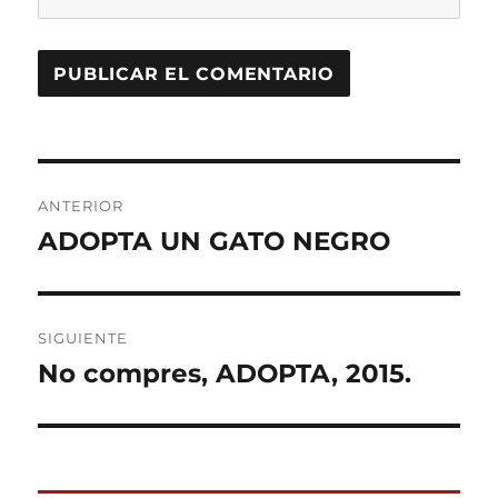
Navegación
ANTERIOR
de
ADOPTA UN GATO NEGRO
Entrada
anterior:
entradas
SIGUIENTE
No compres, ADOPTA, 2015.
Entrada
siguiente: