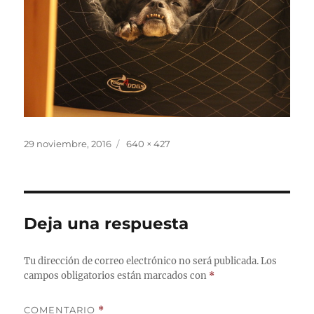
Publicado
Tamaño
29 noviembre, 2016
640 × 427
el
completo
Deja una respuesta
Tu dirección de correo electrónico no será publicada.
Los
campos obligatorios están marcados con
*
COMENTARIO
*